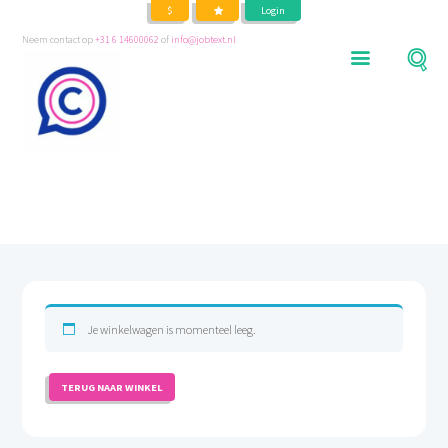
$
Login
Neem contact op
+31 6 14600062
of
info@jobtext.nl
Your cart
Je winkelwagen is momenteel leeg.
TERUG NAAR WINKEL