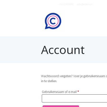
Neem contact op
+31 6 14600062
of
info@jobtext.nl
Account
Wachtwoord vergeten? Voer je gebruikersnaam of
in te stellen.
Vereist
Gebruikersnaam of e-mail
*