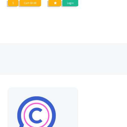
$
Cart
$
0.00
Login
DIENSTEN
OVER
BLOG