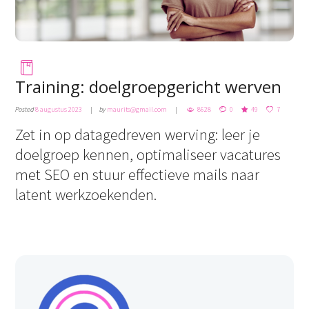
Training: doelgroepgericht werven
Posted
8 augustus 2023
by
maurits@gmail.com
8628
0
49
7
Zet in op datagedreven werving: leer je
doelgroep kennen, optimaliseer vacatures
met SEO en stuur effectieve mails naar
latent werkzoekenden.