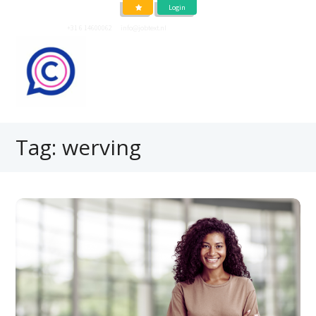
Login
Neem contact op
+31 6 14600062
of
info@jobtext.nl
Tag: werving