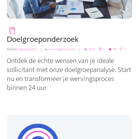
Doelgroeponderzoek
Posted
8 augustus 2023
by
maurits@gmail.com
8535
0
49
7
Ontdek de echte wensen van je ideale
sollicitant met onze doelgroepanalyse. Start
nu en transformeer je wervingsproces
binnen 24 uur