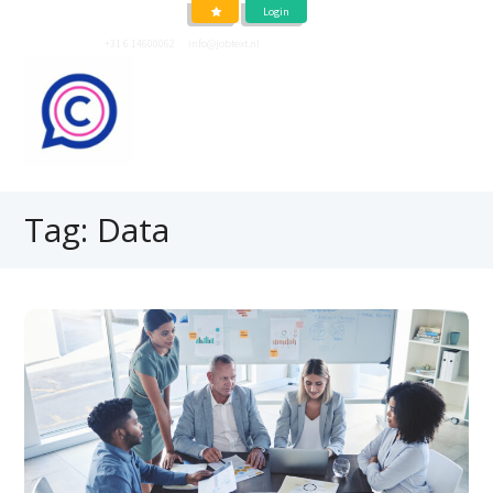
Login
Neem contact op
+31 6 14600062
of
info@jobtext.nl
Tag: Data