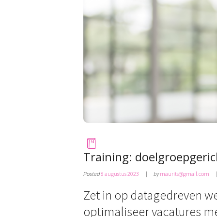
Training: doelgroepgeri
Posted
8 augustus 2023
by
maurits@gmail.com
Zet in op datagedreven we
optimaliseer vacatures me