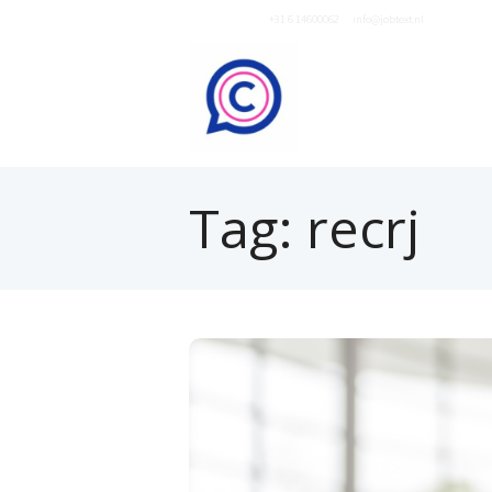
Neem contact op
+31 6 14600062
of
info@jobtext.nl
Tag: recrj