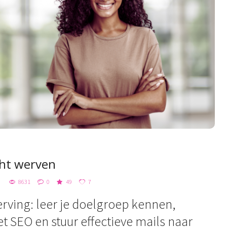
cht werven
8631
0
49
7
rving: leer je doelgroep kennen,
t SEO en stuur effectieve mails naar