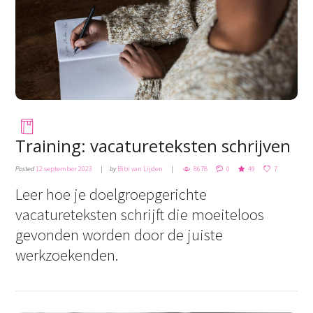
Training: vacatureteksten schrijven
Posted
12 september 2023
by
Bibi van Lijden
8678
0
49
7
Leer hoe je doelgroepgerichte
vacatureteksten schrijft die moeiteloos
gevonden worden door de juiste
werkzoekenden.