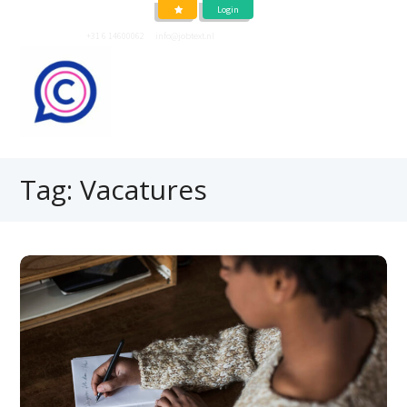
Login
Neem contact op
+31 6 14600062
of
info@jobtext.nl
Tag: Vacatures