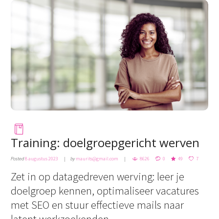
Training: doelgroepgericht werven
Posted
8 augustus 2023
by
maurits@gmail.com
8626
0
49
7
Zet in op datagedreven werving: leer je
doelgroep kennen, optimaliseer vacatures
met SEO en stuur effectieve mails naar
latent werkzoekenden.