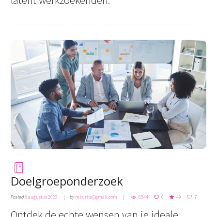
Doelgroeponderzoek
Posted
8 augustus 2023
by
maurits@gmail.com
8544
0
49
7
Ontdek de echte wensen van je ideale