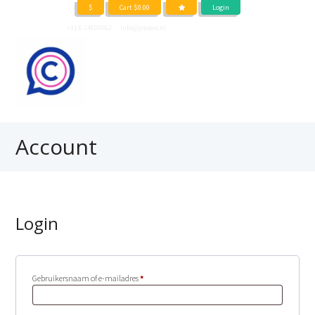
$
Cart
$
0.00
Login
Neem contact op
+31 6 14600062
of
info@jobtext.nl
Account
Login
Vereist
Gebruikersnaam of e-mailadres
*