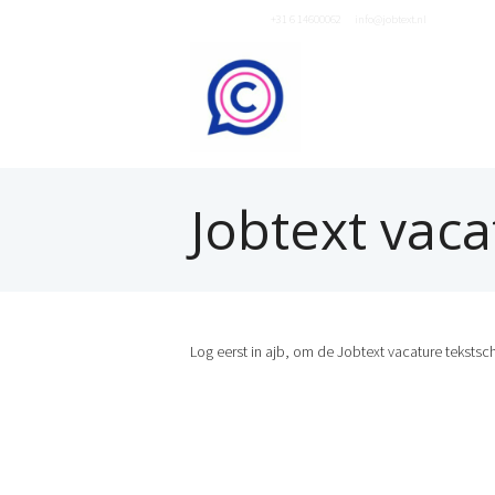
Neem contact op
+31 6 14600062
of
info@jobtext.nl
Jobtext vaca
Log eerst in ajb, om de Jobtext vacature tekstsch