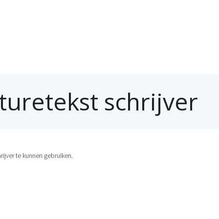
HOME
turetekst schrijver
rijver te kunnen gebruiken.