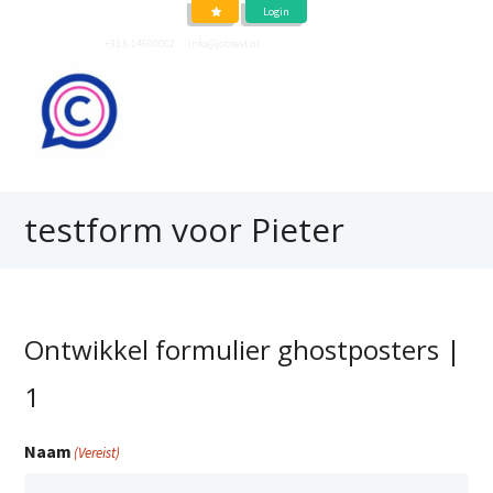
Login
Neem contact op
+31 6 14600062
of
info@jobtext.nl
testform voor Pieter
Ontwikkel formulier ghostposters |
1
Naam
(Vereist)