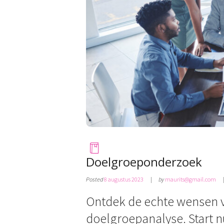
Doelgroeponderzoek
Posted
8 augustus 2023
by
maurits@gmail.com
Ontdek de echte wensen va
doelgroepanalyse. Start 