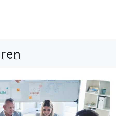
HOME
eren