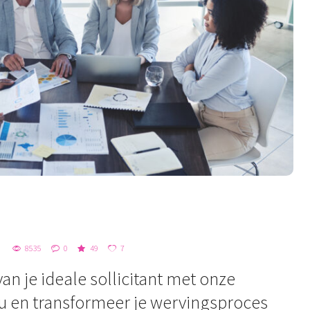
8535
0
49
7
n je ideale sollicitant met onze
nu en transformeer je wervingsproces