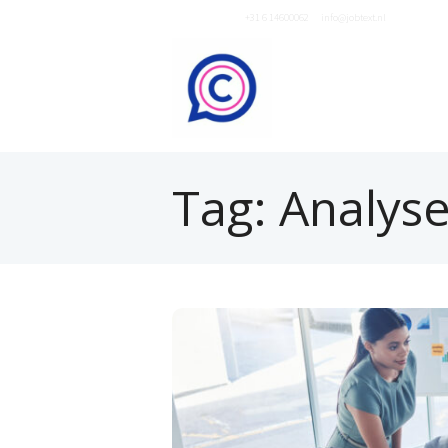
Neem contact op
+31 6 14600062
of
info@jobtext.nl
Tag: Analys