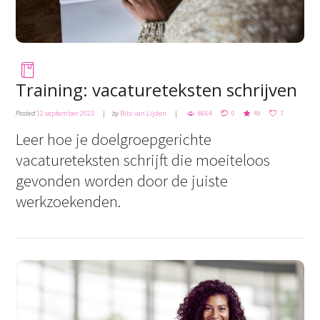
Training: vacatureteksten schrijven
Posted
12 september 2023
by
Bibi van Lijden
8664
0
49
7
Leer hoe je doelgroepgerichte
vacatureteksten schrijft die moeiteloos
gevonden worden door de juiste
werkzoekenden.