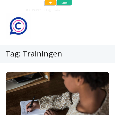
Login
Neem contact op
+31 6 14600062
of
info@jobtext.nl
Tag: Trainingen