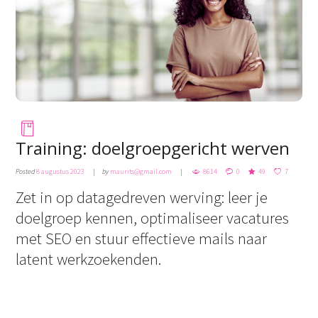
Training: doelgroepgericht werven
Posted
8 augustus 2023
by
maurits@gmail.com
8614
0
49
7
Zet in op datagedreven werving: leer je
doelgroep kennen, optimaliseer vacatures
met SEO en stuur effectieve mails naar
latent werkzoekenden.