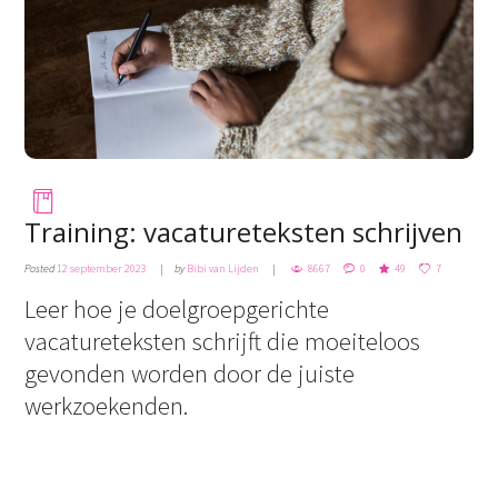
Training: vacatureteksten schrijven
Posted
12 september 2023
by
Bibi van Lijden
8667
0
49
7
Leer hoe je doelgroepgerichte
vacatureteksten schrijft die moeiteloos
gevonden worden door de juiste
werkzoekenden.