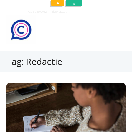
Login
Neem contact op
+31 6 14600062
of
info@jobtext.nl
Tag: Redactie