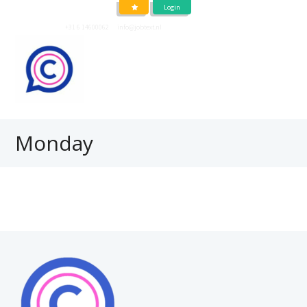
Login
Neem contact op
+31 6 14600062
of
info@jobtext.nl
Monday